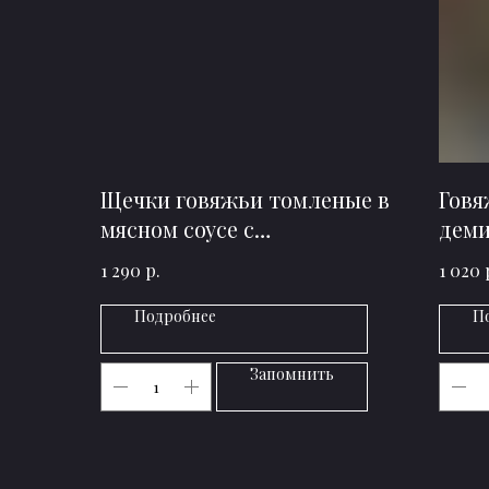
Щечки говяжьи томленые в
Говя
мясном соусе с
деми
картофельным пюре
р.
1 290
1 020
Подробнее
П
Запомнить