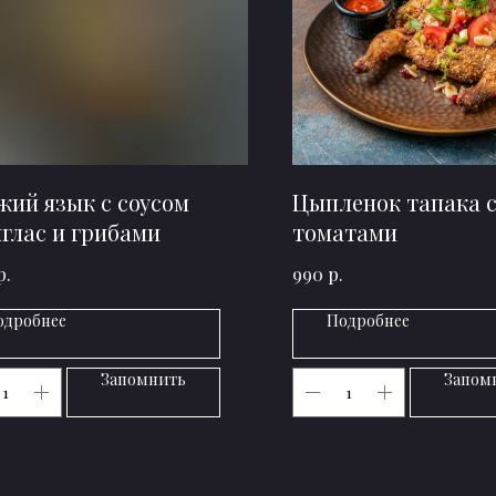
жий язык с соусом
Цыпленок тапака 
глас и грибами
томатами
р.
р.
990
одробнее
Подробнее
Запомнить
Запом