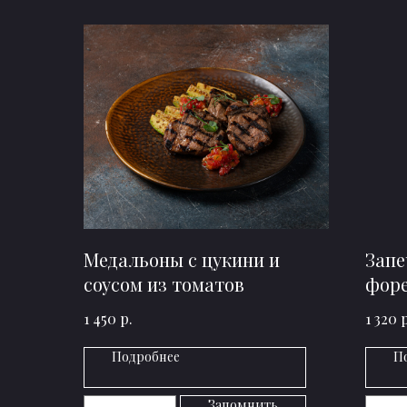
Медальоны с цукини и
Запе
соусом из томатов
форе
цуки
р.
р
1 450
1 320
Подробнее
П
Запомнить