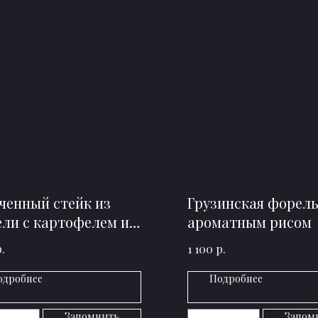
ченный стейк из
Грузинская форель
ли с картофелем и
ароматным рисом
ни
.
р.
1 100
одробнее
Подробнее
Запомнить
Запом