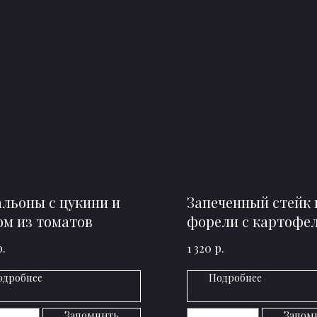
льоны с цукини и
Запеченный стейк 
ом из томатов
форели с картофе
цукини
р.
р.
1 320
одробнее
Подробнее
Запомнить
Запом