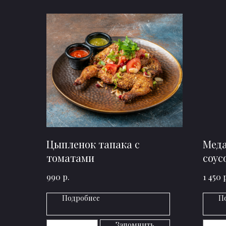
Цыпленок тапака с
Меда
томатами
соус
р.
990
1 450
Подробнее
П
Запомнить