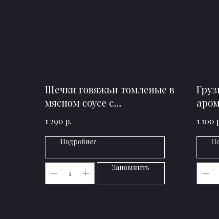
Щечки говяжьи томленые в
Груз
мясном соусе с
аро
картофельным пюре
р.
1 290
1 100
Подробнее
П
Запомнить