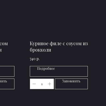
усом
Куриное филе с соусом из
и
брокколи
р.
740
Подробнее
нить
Запомнить