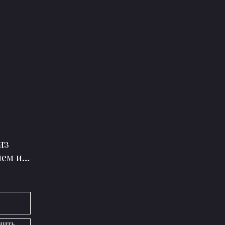
из
лем и
нить