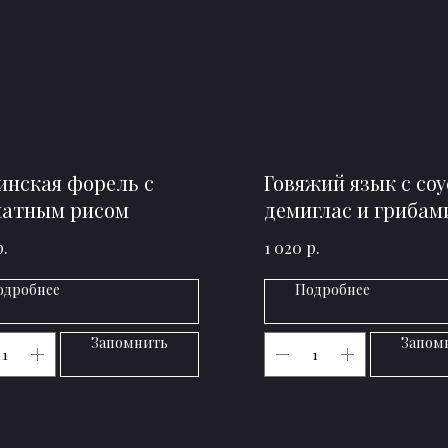
инская форель с
Говяжий язык с со
матным рисом
демиглас и грибам
р.
р.
1 020
одробнее
Подробнее
Запомнить
Запом