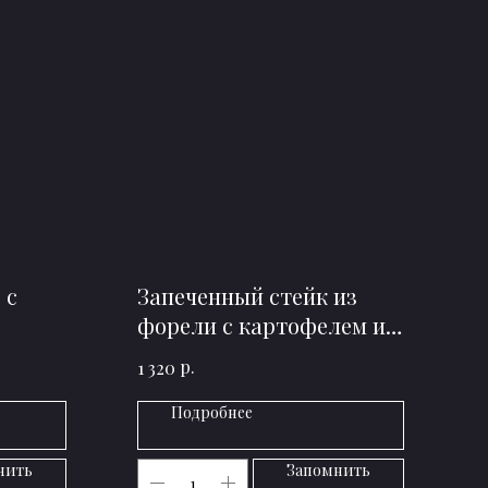
 с
Запеченный стейк из
форели с картофелем и
цукини
р.
1 320
Подробнее
нить
Запомнить