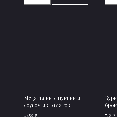
Медальоны с цукини и
Кури
соусом из томатов
брок
р.
р.
1 450
740