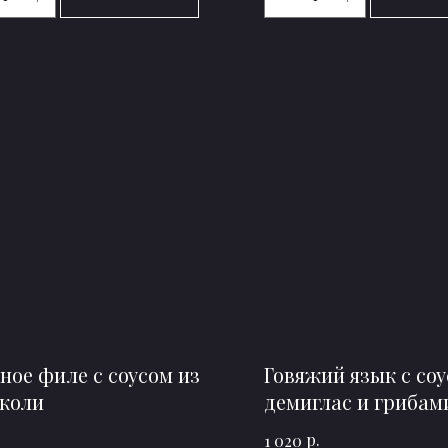
ное филе с соусом из
Говяжий язык с со
коли
демиглас и грибам
р.
1 020