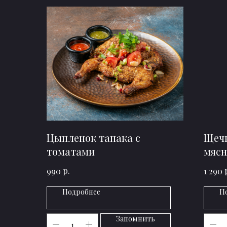
Цыпленок тапака с
Щечк
томатами
мясн
кар
р.
990
1 290
Подробнее
П
Запомнить