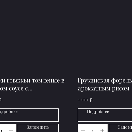
и говяжьи томленые в
Грузинская форель
ом соусе с
ароматным рисом
тофельным пюре
р.
р.
1 100
одробнее
Подробнее
Запомнить
Запом