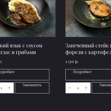
жий язык с соусом
Запеченный стейк 
глас и грибами
форели с картофе
цукини
р.
р.
1 320
одробнее
Подробнее
Запомнить
Запом