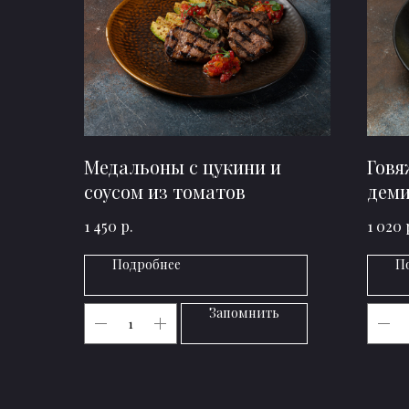
Медальоны с цукини и
Говя
соусом из томатов
деми
р.
1 450
1 020
Подробнее
П
Запомнить