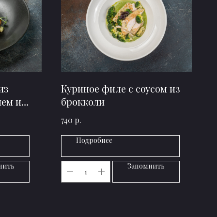
из
Куриное филе с соусом из
лем и
брокколи
р.
740
Подробнее
нить
Запомнить